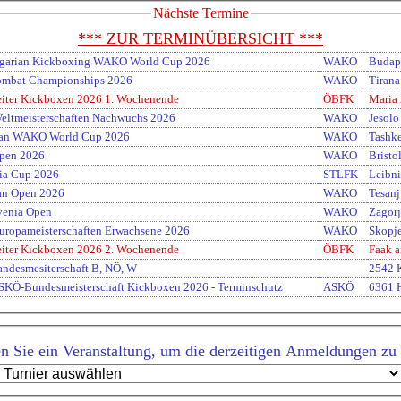
Nächste Termine
*** ZUR TERMINÜBERSICHT ***
ngarian Kickboxing WAKO World Cup 2026
WAKO
Budap
mbat Championships 2026
WAKO
Tirana
eiter Kickboxen 2026 1. Wochenende
ÖBFK
Maria
ltmeisterschaften Nachwuchs 2026
WAKO
Jesolo
tan WAKO World Cup 2026
WAKO
Tashk
Open 2026
WAKO
Bristo
ia Cup 2026
STLFK
Leibni
an Open 2026
WAKO
Tesanj
venia Open
WAKO
Zagorj
ropameisterschaften Erwachsene 2026
WAKO
Skopj
eiter Kickboxen 2026 2. Wochenende
ÖBFK
Faak 
andesmesiterschaft B, NÖ, W
2542 
SKÖ-Bundesmeisterschaft Kickboxen 2026 - Terminschutz
ASKÖ
6361 H
n Sie ein Veranstaltung, um die derzeitigen Anmeldungen zu 