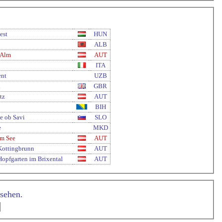
est
HUN
ALB
 Alm
AUT
ITA
ent
UZB
l
GBR
tz
AUT
BIH
e ob Savi
SLO
e
MKD
am See
AUT
Kottingbrunn
AUT
opfgarten im Brixental
AUT
sehen.