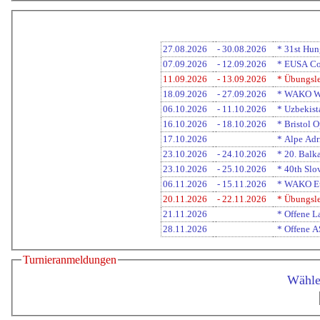
27.08.2026
- 30.08.2026
* 31st Hu
07.09.2026
- 12.09.2026
* EUSA Co
11.09.2026
- 13.09.2026
* Übungsl
18.09.2026
- 27.09.2026
* WAKO We
06.10.2026
- 11.10.2026
* Uzbekis
16.10.2026
- 18.10.2026
* Bristol 
17.10.2026
* Alpe Adr
23.10.2026
- 24.10.2026
* 20. Balk
23.10.2026
- 25.10.2026
* 40th Slo
06.11.2026
- 15.11.2026
* WAKO Eu
20.11.2026
- 22.11.2026
* Übungsl
21.11.2026
* Offene L
28.11.2026
* Offene A
Turnieranmeldungen
Wähle